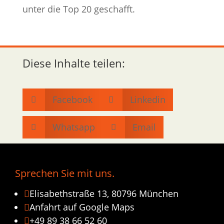
unter die Top 20 geschafft.
Diese Inhalte teilen:
Facebook
Linkedin


Whatsapp
Email


Sprechen Sie mit uns.
Elisabethstraße 13, 80796 München

Anfahrt auf Google Maps

+49 89 38 66 52 60
