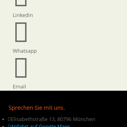
Linkedin

Whatsapp

Email
Sprechen Sie mit uns.

Elisabethstraße 13, 80796 München

Anfahrt auf Google Maps