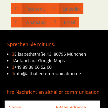
Facebook
Linkedin


Whatsapp
Email


Sprechen Sie mit uns.
Elisabethstraße 13, 80796 München

Anfahrt auf Google Maps

+49 89 38 66 52 60

info@althallercommunication.de

Ihre Nachricht an althaller communication