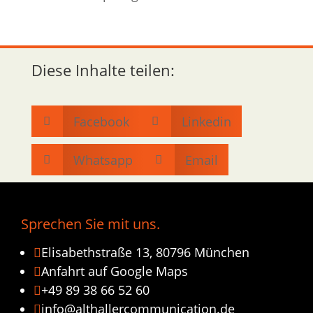
Diese Inhalte teilen:
Facebook
Linkedin


Whatsapp
Email


Sprechen Sie mit uns.
Elisabethstraße 13, 80796 München

Anfahrt auf Google Maps

+49 89 38 66 52 60

info@althallercommunication.de
