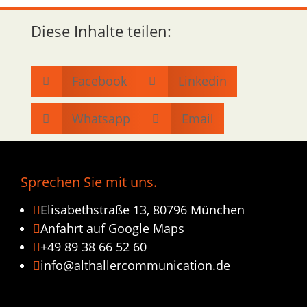
Diese Inhalte teilen:
Facebook
Linkedin


Whatsapp
Email


Sprechen Sie mit uns.
Elisabethstraße 13, 80796 München

Anfahrt auf Google Maps

+49 89 38 66 52 60

info@althallercommunication.de
