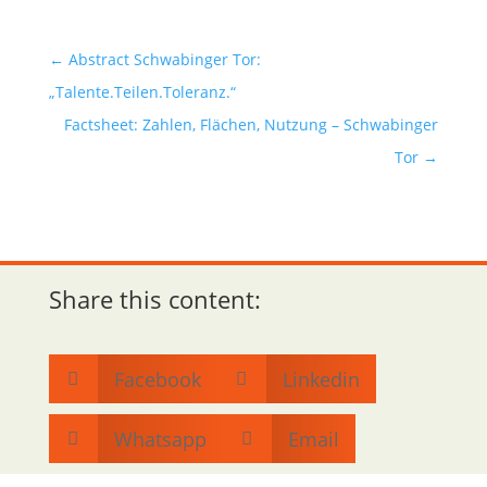
←
Abstract Schwabinger Tor:
„Talente.Teilen.Toleranz.“
Factsheet: Zahlen, Flächen, Nutzung – Schwabinger
Tor
→
Share this content:
Facebook
Linkedin


Whatsapp
Email

