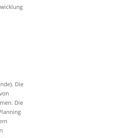
twicklung
r
ande). Die
 von
hmen. Die
Planning
lem
en