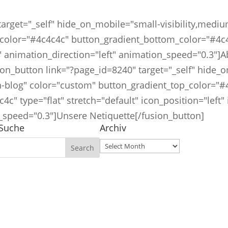
rget="_self" hide_on_mobile="small-visibility,medium-v
color="#4c4c4c" button_gradient_bottom_color="#4c4c4
o" animation_direction="left" animation_speed="0.3"]
button link="?page_id=8240" target="_self" hide_on
utton-blog" color="custom" button_gradient_top_color="
c" type="flat" stretch="default" icon_position="left"
n_speed="0.3"]Unsere Netiquette[/fusion_button]
Suche
Archiv
Archiv