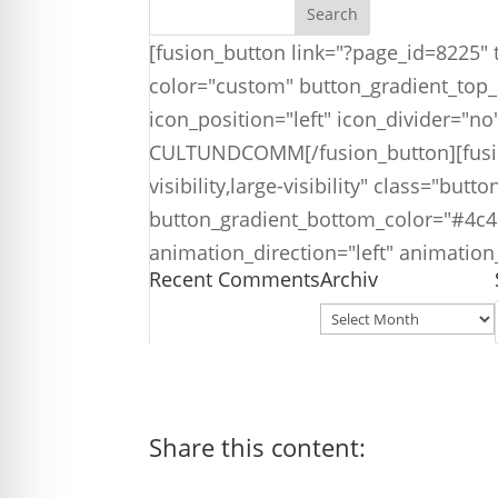
[fusion_button link="?page_id=8225" ta
color="custom" button_gradient_top_
icon_position="left" icon_divider="n
CULTUNDCOMM[/fusion_button][fusion_
visibility,large-visibility" class="b
button_gradient_bottom_color="#4c4c4
animation_direction="left" animatio
Recent Comments
Archiv
Archiv
Share this content: