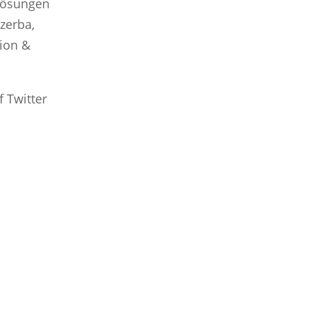
-Lösungen
zerba,
tion &
f Twitter