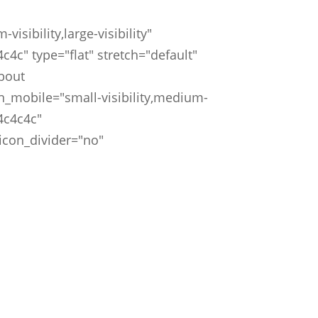
isibility,large-visibility"
c" type="flat" stretch="default"
About
_mobile="small-visibility,medium-
#4c4c4c"
 icon_divider="no"