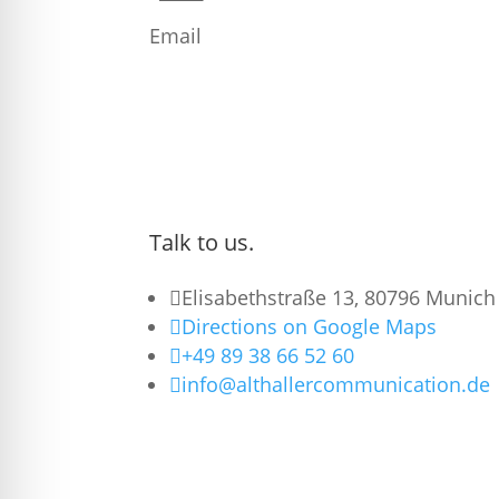
Email
Talk to us.

Elisabethstraße 13, 80796 Munich

Directions on Google Maps

+49 89 38 66 52 60

info@althallercommunication.de