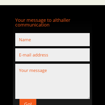
Your message to althaller
communication
Go!