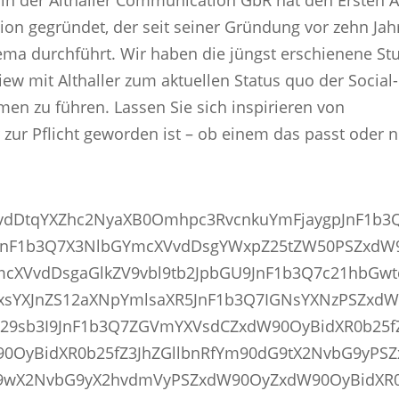
in der Althaller Communication GbR hat den Ersten A
on gegründet, der seit seiner Gründung vor zehn Jah
ema durchführt. Wir haben die jüngst erschienene St
ew mit Althaller zum aktuellen Status quo der Social
n zu führen. Lassen Sie sich inspirieren von
zur Pflicht geworden ist – ob einem das passt oder n
VvdDtqYXZhc2NyaXB0Omhpc3RvcnkuYmFjaygpJnF1b3
JnF1b3Q7X3NlbGYmcXVvdDsgYWxpZ25tZW50PSZxdW
cXVvdDsgaGlkZV9vbl9tb2JpbGU9JnF1b3Q7c21hbGw
xsYXJnZS12aXNpYmlsaXR5JnF1b3Q7IGNsYXNzPSZxd
9sb3I9JnF1b3Q7ZGVmYXVsdCZxdW90OyBidXR0b25fZ
0OyBidXR0b25fZ3JhZGllbnRfYm90dG9tX2NvbG9yPS
G9wX2NvbG9yX2hvdmVyPSZxdW90OyZxdW90OyBidXR0