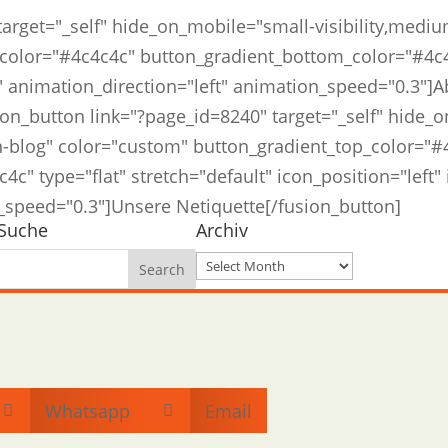
rget="_self" hide_on_mobile="small-visibility,medium-v
color="#4c4c4c" button_gradient_bottom_color="#4c4c4
o" animation_direction="left" animation_speed="0.3"]
button link="?page_id=8240" target="_self" hide_on
utton-blog" color="custom" button_gradient_top_color="
c" type="flat" stretch="default" icon_position="left"
n_speed="0.3"]Unsere Netiquette[/fusion_button]
Suche
Archiv
Archiv
Whatsapp
Email

