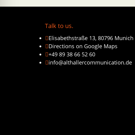
Talk to us.
Elisabethstraße 13, 80796 Munich

Directions on Google Maps

+49 89 38 66 52 60

info@althallercommunication.de
