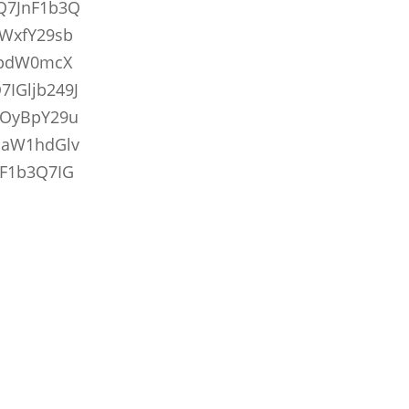
Q7JnF1b3Q
WxfY29sb
RpdW0mcX
IGljb249J
0OyBpY29u
uaW1hdGlv
F1b3Q7IG