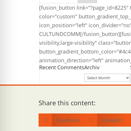
[fusion_button link="?page_id=8225" ta
color="custom" button_gradient_top_
icon_position="left" icon_divider="n
CULTUNDCOMM[/fusion_button][fusion_
visibility,large-visibility" class="b
button_gradient_bottom_color="#4c4c4
animation_direction="left" animatio
Recent Comments
Archiv
Archiv
Share this content:
Facebook
Linkedin

