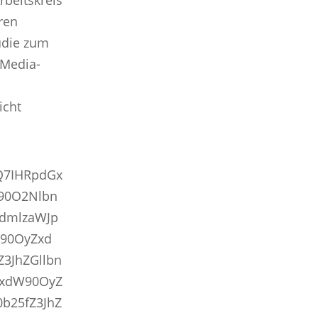
rbeitskreis
ren
udie zum
-Media-
icht
Q7IHRpdGx
90O2Nlbn
tdmlzaWJp
W90OyZxd
3JhZGllbn
ZxdW90OyZ
b25fZ3JhZ