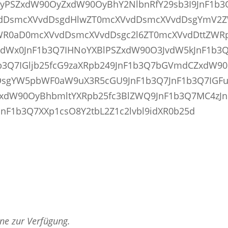
yPSZxdW90OyZxdW90OyBhY2NlbnRfY29sb3I9JnF1b3
XVvdDsmcXVvdDsgdHlwZT0mcXVvdDsmcXVvdDsgYmV2Z
3aWR0aD0mcXVvdDsmcXVvdDsgc2l6ZT0mcXVvdDttZW
dWx0JnF1b3Q7IHNoYXBlPSZxdW90O3JvdW5kJnF1b3Q7
1b3Q7IGljb25fcG9zaXRpb249JnF1b3Q7bGVmdCZxdW9
DsgYW5pbWF0aW9uX3R5cGU9JnF1b3Q7JnF1b3Q7IGF
ZxdW90OyBhbmltYXRpb25fc3BlZWQ9JnF1b3Q7MC4zJn
nF1b3Q7XXp1csO8Y2tbL2Z1c2lvbl9idXR0b25d
rne zur Verfügung.