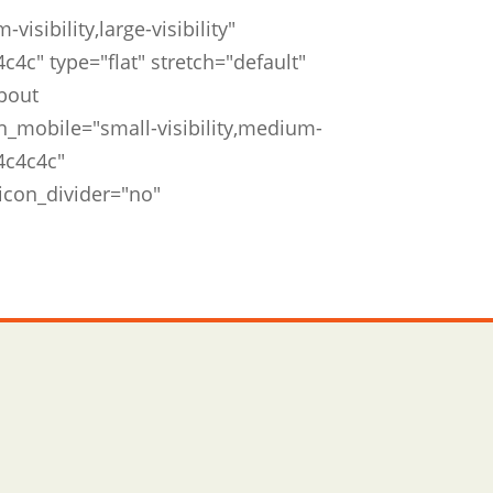
isibility,large-visibility"
c" type="flat" stretch="default"
About
_mobile="small-visibility,medium-
#4c4c4c"
 icon_divider="no"