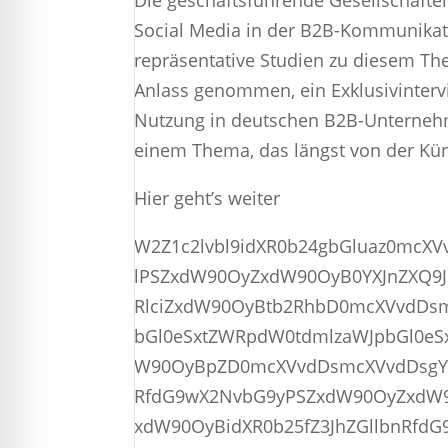
Die geschäftsführende Gesellschafter
Social Media in der B2B-Kommunikati
repräsentative Studien zu diesem Th
Anlass genommen, ein Exklusivintervi
Nutzung in deutschen B2B-Unternehme
einem Thema, das längst von der Kür 
Hier geht’s weiter
W2Z1c2lvbl9idXR0b24gbGluaz0mcX
lPSZxdW90OyZxdW90OyB0YXJnZXQ9
RlciZxdW90OyBtb2RhbD0mcXVvdDsm
bGl0eSxtZWRpdW0tdmlzaWJpbGl0eS
W90OyBpZD0mcXVvdDsmcXVvdDsgY2
RfdG9wX2NvbG9yPSZxdW90OyZxdW9
xdW90OyBidXR0b25fZ3JhZGllbnRfd