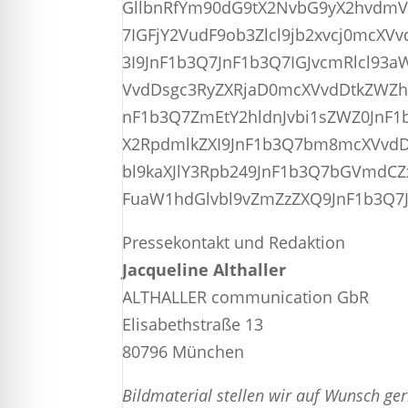
GllbnRfYm90dG9tX2NvbG9yX2hvdmV
7IGFjY2VudF9ob3Zlcl9jb2xvcj0mc
3I9JnF1b3Q7JnF1b3Q7IGJvcmRlcl9
VvdDsgc3RyZXRjaD0mcXVvdDtkZWZh
nF1b3Q7ZmEtY2hldnJvbi1sZWZ0JnF
X2RpdmlkZXI9JnF1b3Q7bm8mcXVvd
bl9kaXJlY3Rpb249JnF1b3Q7bGVmdC
FuaW1hdGlvbl9vZmZzZXQ9JnF1b3Q7J
Pressekontakt und Redaktion
Jacqueline Althaller
ALTHALLER communication GbR
Elisabethstraße 13
80796 München
Bildmaterial stellen wir auf Wunsch ge