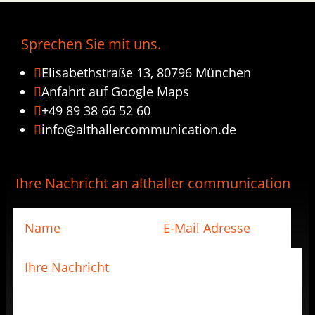
Sprechen Sie mit uns.
Elisabethstraße 13, 80796 München

Anfahrt auf Google Maps

+49 89 38 66 52 60

info@althallercommunication.de

Ihre Nachricht an althaller communication