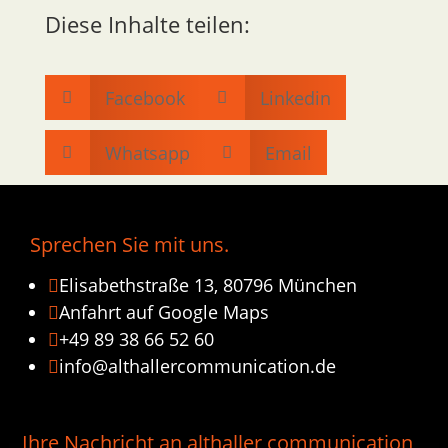
Diese Inhalte teilen:
Facebook
Linkedin


Whatsapp
Email


Sprechen Sie mit uns.
Elisabethstraße 13, 80796 München

Anfahrt auf Google Maps

+49 89 38 66 52 60

info@althallercommunication.de

Ihre Nachricht an althaller communication