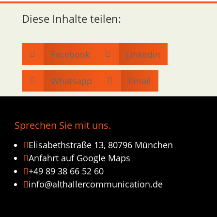
Diese Inhalte teilen:
Facebook
Linkedin


Whatsapp
Email


Sprechen Sie mit uns.
Elisabethstraße 13, 80796 München

Anfahrt auf Google Maps

+49 89 38 66 52 60

info@althallercommunication.de
