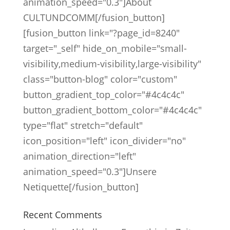
animation_speed="0.3"]About
CULTUNDCOMM[/fusion_button]
[fusion_button link="?page_id=8240"
target="_self" hide_on_mobile="small-
visibility,medium-visibility,large-visibility"
class="button-blog" color="custom"
button_gradient_top_color="#4c4c4c"
button_gradient_bottom_color="#4c4c4c"
type="flat" stretch="default"
icon_position="left" icon_divider="no"
animation_direction="left"
animation_speed="0.3"]Unsere
Netiquette[/fusion_button]
Recent Comments