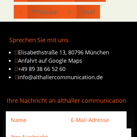
Whatsapp
Email


Sprechen Sie mit uns.
Elisabethstraße 13, 80796 München

Anfahrt auf Google Maps

+49 89 38 66 52 60

info@althallercommunication.de

Ihre Nachricht an althaller communication