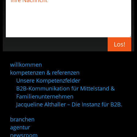
Los!
willkommen
kompetenzen & referenzen
Unsere Kompetenzfelder
B2B-Kommunikation für Mittelstand &
Familienunternehmen
Jacqueline Althaller – Die Instanz für B2B.
branchen
agentur
newsroom