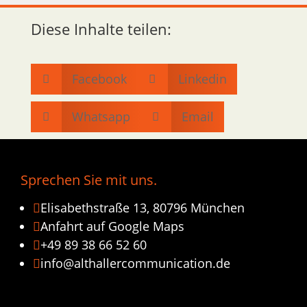
Diese Inhalte teilen:
Facebook
Linkedin


Whatsapp
Email


Sprechen Sie mit uns.
Elisabethstraße 13, 80796 München

Anfahrt auf Google Maps

+49 89 38 66 52 60

info@althallercommunication.de
