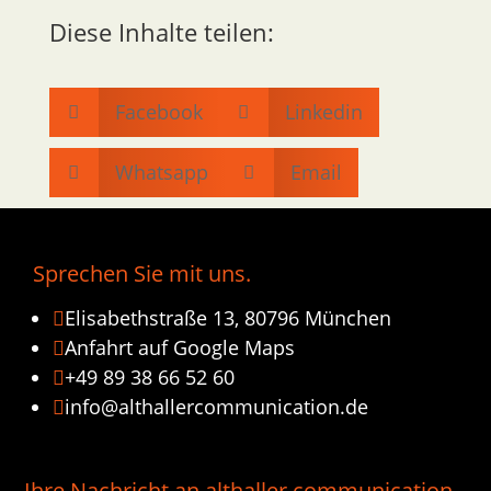
Diese Inhalte teilen:
Facebook
Linkedin


Whatsapp
Email


Sprechen Sie mit uns.
Elisabethstraße 13, 80796 München

Anfahrt auf Google Maps

+49 89 38 66 52 60

info@althallercommunication.de

Ihre Nachricht an althaller communication