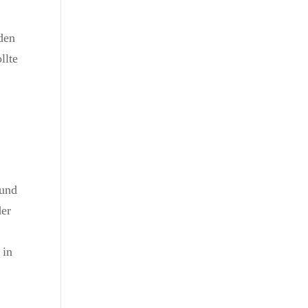
den
llte
 und
der
 in