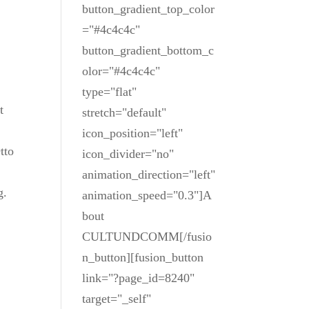
button_gradient_top_color
="#4c4c4c"
button_gradient_bottom_c
olor="#4c4c4c"
type="flat"
t
stretch="default"
icon_position="left"
tto
icon_divider="no"
animation_direction="left"
g.
animation_speed="0.3"]A
bout
CULTUNDCOMM[/fusio
n_button][fusion_button
link="?page_id=8240"
target="_self"