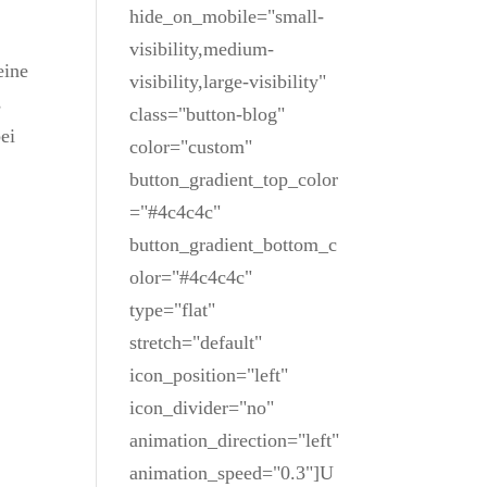
hide_on_mobile="small-
visibility,medium-
eine
visibility,large-visibility"
s
class="button-blog"
ei
color="custom"
button_gradient_top_color
="#4c4c4c"
button_gradient_bottom_c
olor="#4c4c4c"
type="flat"
stretch="default"
icon_position="left"
icon_divider="no"
animation_direction="left"
animation_speed="0.3"]U